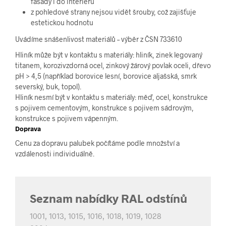
fasády i do interiéru
z pohledové strany nejsou vidět šrouby, což zajišťuje
estetickou hodnotu
Uvádíme snášenlivost materiálů – výběr z ČSN 733610
Hliník může být v kontaktu s materiály: hliník, zinek legovaný
titanem, korozivzdorná ocel, zinkový žárový povlak oceli, dřevo
pH > 4,5 (například borovice lesní, borovice aljašská, smrk
severský, buk, topol).
Hliník nesmí být v kontaktu s materiály: měď, ocel, konstrukce
s pojivem cementovým, konstrukce s pojivem sádrovým,
konstrukce s pojivem vápenným.
Doprava
Cenu za dopravu palubek počítáme podle množství a
vzdálenosti individuálně.
Seznam nabídky RAL odstínů
1001, 1013, 1015, 1016, 1018, 1019, 1028