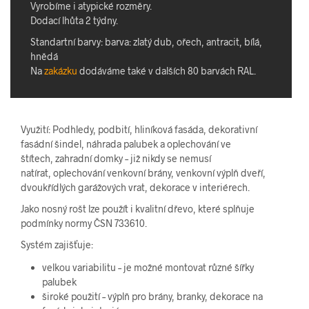
Vyrobíme i atypické rozměry.
Dodací lhůta 2 týdny.
Standartní barvy: barva: zlatý dub, ořech, antracit, bílá,
hnědá
Na
zakázku
dodáváme také v dalších 80 barvách RAL.
Využití: Podhledy, podbití, hliníková fasáda, dekorativní
fasádní šindel, náhrada palubek a oplechování ve
štítech, zahradní domky – již nikdy se nemusí
natírat, oplechování venkovní brány, venkovní výplň dveří,
dvoukřídlých garážových vrat, dekorace v interiérech.
Jako nosný rošt lze použít i kvalitní dřevo, které splňuje
podmínky normy ČSN 733610.
Systém zajišťuje:
velkou variabilitu – je možné montovat různé šířky
palubek
široké použití – výplň pro brány, branky, dekorace na