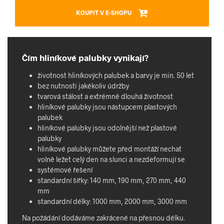
KOUPIT V E-SHOPU
Čím hliníkové palubky vynikají?
životnost hliníkových palubek a barvy je min. 50 let
bez nutnosti jakékoliv údržby
tvarová stálost a extrémně dlouhá životnost
hliníkové palubky jsou nástupcem plastových
palubek
hliníkové palubky jsou odolnější než plastové
palubky
hliníkové palubky můžete před montáží nechat
volně ležet celý den na slunci a nezdeformují se
systémové řešení
standardní šířky: 140 mm, 190 mm, 270 mm, 440
mm
standardní délky: 1000 mm, 2000 mm, 3000 mm
Na požádání dodáváme zakrácené na přesnou délku.